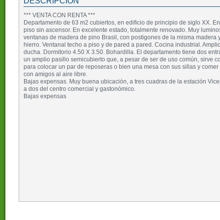
DESCRIPCIÓN
*** VENTA CON RENTA ***
Departamento de 63 m2 cubiertos, en edificio de principio de siglo XX. 
piso sin ascensor. En excelente estado, totalmente renovado. Muy lumino
ventanas de madera de pino Brasil, con postigones de la misma madera y
hierro. Ventanal techo a piso y de pared a pared. Cocina industrial. Ampl
ducha. Dormitorio 4.50 X 3.50. Bohardilla. El departamento tiene dos ent
un amplio pasillo semicubierto que, a pesar de ser de uso común, sirve c
para colocar un par de reposeras o bien una mesa con sus sillas y comer
con amigos al aire libre.
Bajas expensas. Muy buena ubicación, a tres cuadras de la estación Vic
a dos del centro comercial y gastonómico.
Bajas expensas