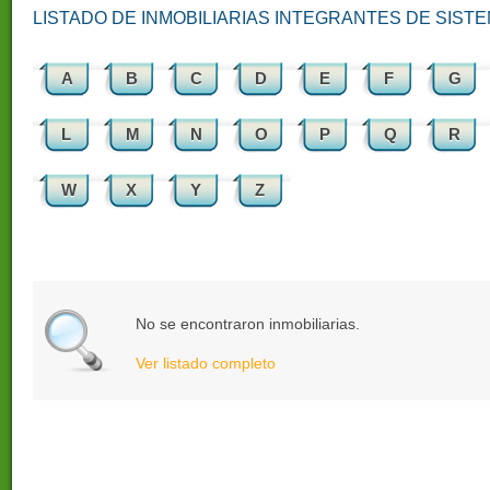
LISTADO DE INMOBILIARIAS INTEGRANTES DE SIST
A
B
C
D
E
F
G
L
M
N
O
P
Q
R
W
X
Y
Z
No se encontraron inmobiliarias.
Ver listado completo