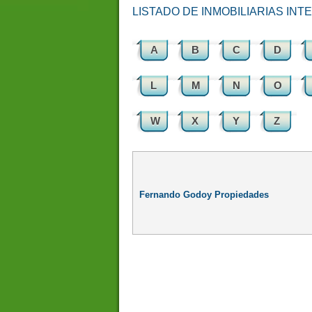
LISTADO DE INMOBILIARIAS IN
A
B
C
D
L
M
N
O
W
X
Y
Z
Fernando Godoy Propiedades