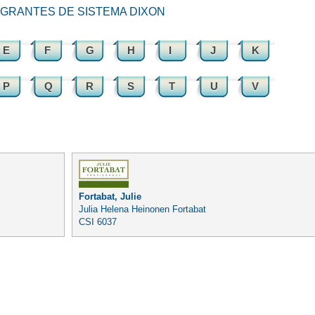
TEGRANTES DE SISTEMA DIXON
E
F
G
H
I
J
K
P
Q
R
S
T
U
V
Fortabat, Julie
Julia Helena Heinonen Fortabat
CSI 6037