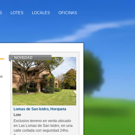
S
LOTES
LOCALES
OFICINAS
NOVEDAD
ue
Lomas de San Isidro, Horqueta
Lote
Exclusivo terreno en venta ubicado
en Las Lomas de San Isidro, en una
calle cortada con seguridad 24hs.