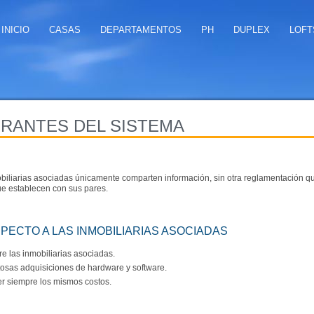
INICIO
CASAS
DEPARTAMENTOS
PH
DUPLEX
LOFT
GRANTES DEL SISTEMA
obiliarias asociadas únicamente comparten información, sin otra reglamentación q
que establecen con sus pares.
SPECTO A LAS INMOBILIARIAS ASOCIADAS
 las inmobiliarias asociadas.
stosas adquisiciones de hardware y software.
er siempre los mismos costos.